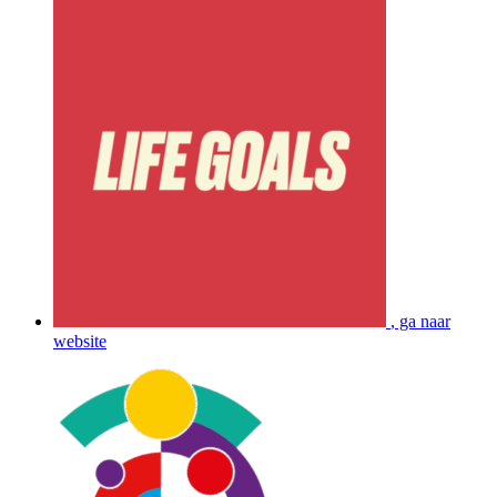
, ga naar
website