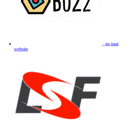
, ga naar
website