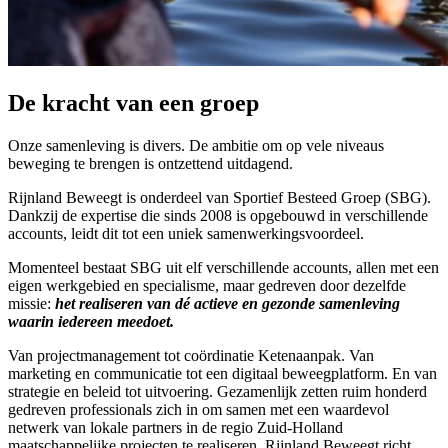
De kracht van een groep
Onze samenleving is divers. De ambitie om op vele niveaus
beweging te brengen is ontzettend uitdagend.
Rijnland Beweegt is onderdeel van Sportief Besteed Groep (SBG).
Dankzij de expertise die sinds 2008 is opgebouwd in verschillende
accounts, leidt dit tot een uniek samenwerkingsvoordeel.
Momenteel bestaat SBG uit elf verschillende accounts, allen met een
eigen werkgebied en specialisme, maar gedreven door dezelfde
missie:
het realiseren van dé actieve en gezonde samenleving
waarin iedereen meedoet.
Van projectmanagement tot coördinatie Ketenaanpak. Van
marketing en communicatie tot een digitaal beweegplatform. En van
strategie en beleid tot uitvoering. Gezamenlijk zetten ruim honderd
gedreven professionals zich in om samen met een waardevol
netwerk van lokale partners in de regio Zuid-Holland
maatschappelijke projecten te realiseren. Rijnland Beweegt richt