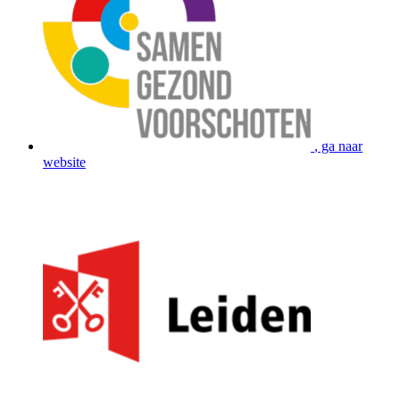
, ga naar
website