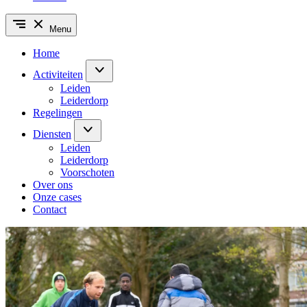
Menu
Home
Activiteiten
Leiden
Leiderdorp
Regelingen
Diensten
Leiden
Leiderdorp
Voorschoten
Over ons
Onze cases
Contact