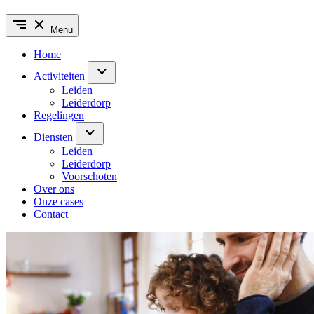
Menu
Home
Activiteiten
Leiden
Leiderdorp
Regelingen
Diensten
Leiden
Leiderdorp
Voorschoten
Over ons
Onze cases
Contact