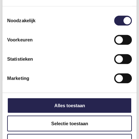
Wij brengen beweging in het leven van een ander.
Toestemmingsselectie
Noodzakelijk
Meer weten over Rijnland Beweegt?
Lees meer over ons.
Voorkeuren
Rijnland Beweegt is onderdeel van
Sportief Besteed Groep
.
Statistieken
Menu
Marketing
Home
Activiteiten
Regelingen
Alles toestaan
Diensten
Over ons
Onze cases
Contact
Selectie toestaan
Menu