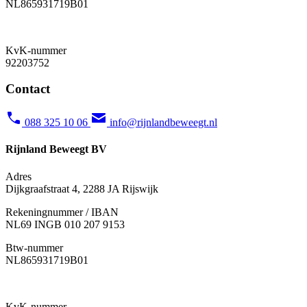
NL865931719B01
KvK-nummer
92203752
Contact
088 325 10 06
info@rijnlandbeweegt.nl
Rijnland Beweegt BV
Adres
Dijkgraafstraat 4, 2288 JA Rijswijk
Rekeningnummer / IBAN
NL69 INGB 010 207 9153
Btw-nummer
NL865931719B01
KvK-nummer